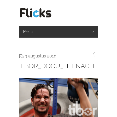
Menu
Hide Navigation
Home
Werkwijze
Portfolio
Over ons
Contact
29 augustus 2019
TIBOR_DOCU_HELNACHT